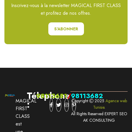
Inscrivez-vous à la newsletter MAGICAL FIRST CLASS
et profitez de nos offres.
S'ABONNER
Télephone
98113681
/
98113682
MAGICAL
Copyright
2025
Agence web
:
Tunisie
.
FIRST
All Rights Reserved EXPERT SEO
CLASS
AK CONSULTING
est
une