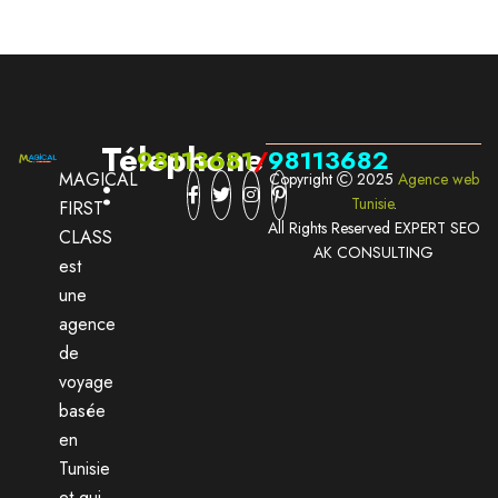
Télephone
98113681
/
98113682
MAGICAL
Copyright
2025
Agence web
:
Tunisie
.
FIRST
All Rights Reserved EXPERT SEO
CLASS
AK CONSULTING
est
une
agence
de
voyage
basée
en
Tunisie
et qui